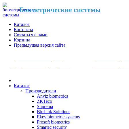
Биометрические системы
Каталог
Контакты
Связаться с нами
Корзина
Предыдущая версия сайта
Системы контроля
Системы уче
и управления доступом
рабочего врем
Каталог
Производители
Anviz biometrics
ZKTeco
Suprema
BioLink Solutions
Ekey biometric systems
Prosoft biometrics
Smartec security