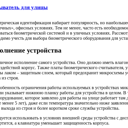
ыватель для улицы
трическая идентификация набирает популярность, но наибольше
чных», офисных условиях. Тем не менее, часто есть необходимо
ваться биометрической системой и в уличных условиях. Рассмот
димо учесть для выбора биометрического оборудования для уста
олнение устройства
уличное исполнение самого устройства. Оно должно иметь влаг
действий корпус. Также платы биометрического считывателя, у
ы лаком – защитным слоем, который предохранит микросхемы ус
из строя.
собенность ограничения работы используемых в устройствах ми
ли указывает нижнюю планку работы для устройства в целом. В
борудование, которое заявлено для работы на улице работает там
е менее 5 лет), даже если температура значительно ниже заявле
выхода из строя и более коротком сроке службы устройства.
уется использовать в условиях внешней среды устройства с дис
ртится, а клавиатура уменьшает защищенность корпуса.