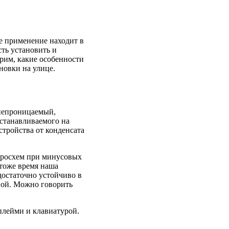
е применение находит в
сть установить и
рим, какие особенности
новки на улице.
онепроницаемый,
станавливаемого на
тройства от конденсата
кросхем при минусовых
 тоже время наша
 достаточно устойчиво в
нной. Можно говорить
плейми и клавиатурой.