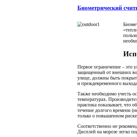
Биометрический счит
Биоме
«тепли
пользо
необхо
Исп
Первое ограничение – это 
защищенный от внешних воз
улице, должны быть покрыт
и преждевременного выхода 
Также необходимо учесть о
температурах. Производите
практика показывает, что о
течение долгого времени (н
только о повышенном риске 
Соответственно не рекоменд
Дисплей на морозе легко по