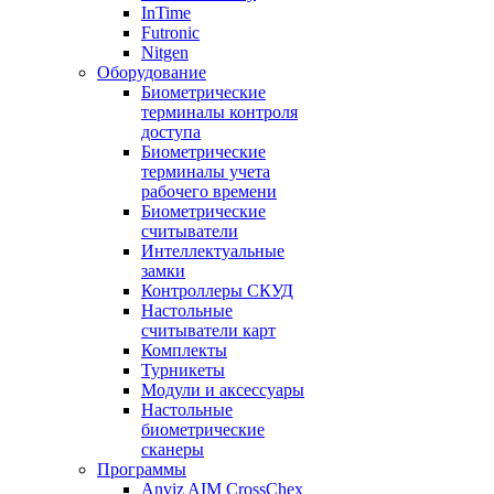
InTime
Futronic
Nitgen
Оборудование
Биометрические
терминалы контроля
доступа
Биометрические
терминалы учета
рабочего времени
Биометрические
считыватели
Интеллектуальные
замки
Контроллеры СКУД
Настольные
считыватели карт
Комплекты
Турникеты
Модули и аксессуары
Настольные
биометрические
сканеры
Программы
Anviz AIM CrossChex