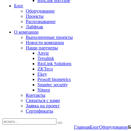
BioLink BioTime
Блог
Оборудование
Проекты
Распознавание
Лайфхак
О компании
Выполненные проекты
Новости компании
Наши партнеры
Anviz
Terralink
BioLink Solutions
ZKTeco
Ekey
Prosoft biometrics
Smartec security
Nitgen
Контакты
Связаться с нами
Заявка на проект
Сертификаты
Главная
Блог
Оборудование
Б