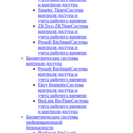
и контроля доступа
Smartec Timex
Система
контроля доступа и
учета рабочего времени
ZKTeco ZKTime
Система
контроля доступа и
учета рабочего времени
Prosoft BioSmart
Система
контроля доступа и
учета рабочего времени
Биометрические системы
контроля доступа
Prosoft BioSmart
Система
контроля доступа и
учета рабочего времени
Ekey biometric
Система
контроля доступа и
учета рабочего времени
BioLink BioTime
Система
учета рабочего времени
и контроля доступа
Биометрические системы
информационной
безопасности
BioSmart-FinGuard