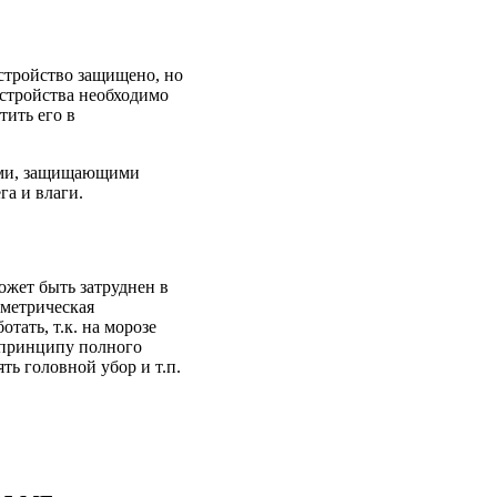
устройство защищено, но
устройства необходимо
тить его в
ами, защищающими
ега и влаги.
жет быть затруднен в
метрическая
тать, т.к. на морозе
о принципу полного
ть головной убор и т.п.