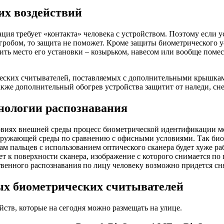
их воздействий
ия требует «контакта» человека с устройством. Поэтому если 
гробом, то защита не поможет. Кроме защиты биометрического 
ть место его установки – козырьком, навесом или вообще помес
ческих считывателей, поставляемых с дополнительными крышк
акже дополнительный обогрев устройства защитит от наледи, сн
нологии распознавания
овиях внешней среды процесс биометрической идентификации мо
кружающей среды по сравнению с офисными условиями. Так био
м пальцев с использованием оптического сканера будет хуже рабо
ет к поверхности сканера, изображение с которого снимается п
твенного распознавания по лицу человеку возможно придется сня
х биометрических считывателей
ств, которые на сегодня можно размещать на улице.