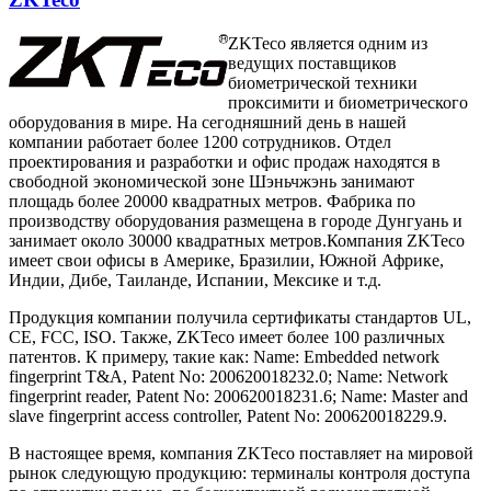
ZKTeco является одним из
ведущих поставщиков
биометрической техники
проксимити и биометрического
оборудования в мире. На сегодняшний день в нашей
компании работает более 1200 сотрудников. Отдел
проектирования и разработки и офис продаж находятся в
свободной экономической зоне Шэньчжэнь занимают
площадь более 20000 квадратных метров. Фабрика по
производству оборудования размещена в городе Дунгуань и
занимает около 30000 квадратных метров.Компания ZKTeco
имеет свои офисы в Америке, Бразилии, Южной Африке,
Индии, Дибе, Таиланде, Испании, Мексике и т.д.
Продукция компании получила сертификаты стандартов UL,
CE, FCC, ISO. Также, ZKTeco имеет более 100 различных
патентов. К примеру, такие как: Name: Embedded network
fingerprint T&A, Patent No: 200620018232.0; Name: Network
fingerprint reader, Patent No: 200620018231.6; Name: Master and
slave fingerprint access controller, Patent No: 200620018229.9.
В настоящее время, компания ZKTeco поставляет на мировой
рынок следующую продукцию: терминалы контроля доступа