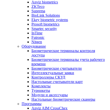
Anviz biometrics
ZKTeco
Suprema
BioLink Solutions
Ekey biometric systems
Prosoft biometrics
Smartec security
InTime
Futronic
Nitgen
Оборудование
Биометрические терминалы контроля
доступа
Биометрические терминалы учета рабочего
времени
Биометрические считыватели
Интеллектуальные замки
Контроллеры СКУД
Настольные считыватели карт
Комплекты
Турникеты
Модули и аксессуары
Настольные биометрические сканеры
Программы
Anviz AIM CrossChex