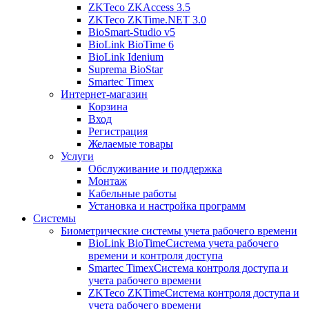
ZKTeco ZKAccess 3.5
ZKTeco ZKTime.NET 3.0
BioSmart-Studio v5
BioLink BioTime 6
BioLink Idenium
Suprema BioStar
Smartec Timex
Интернет-магазин
Корзина
Вход
Регистрация
Желаемые товары
Услуги
Обслуживание и поддержка
Монтаж
Кабельные работы
Установка и настройка программ
Системы
Биометрические системы учета рабочего времени
BioLink BioTime
Система учета рабочего
времени и контроля доступа
Smartec Timex
Система контроля доступа и
учета рабочего времени
ZKTeco ZKTime
Система контроля доступа и
учета рабочего времени