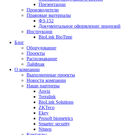
Презентации
Производители
Правовые материалы
ФЗ-152
Документальное оформление лицензий
Инструкции
BioLink BioTime
Блог
Оборудование
Проекты
Распознавание
Лайфхак
О компании
Выполненные проекты
Новости компании
Наши партнеры
Anviz
Terralink
BioLink Solutions
ZKTeco
Ekey
Prosoft biometrics
Smartec security
Nitgen
Контакты