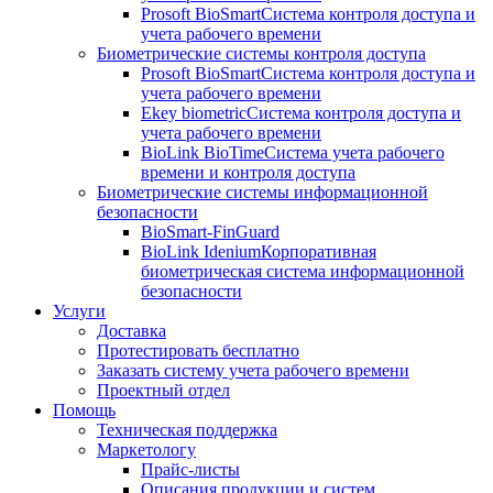
Prosoft BioSmart
Система контроля доступа и
учета рабочего времени
Биометрические системы контроля доступа
Prosoft BioSmart
Система контроля доступа и
учета рабочего времени
Ekey biometric
Система контроля доступа и
учета рабочего времени
BioLink BioTime
Система учета рабочего
времени и контроля доступа
Биометрические системы информационной
безопасности
BioSmart-FinGuard
BioLink Idenium
Корпоративная
биометрическая система информационной
безопасности
Услуги
Доставка
Протестировать бесплатно
Заказать систему учета рабочего времени
Проектный отдел
Помощь
Техническая поддержка
Маркетологу
Прайс-листы
Описания продукции и систем