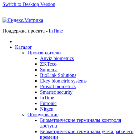
Switch to Desktop Version
Поддержка проекта -
InTime
Каталог
Производители
Anviz biometrics
ZKTeco
Suprema
BioLink Solutions
Ekey biometric systems
Prosoft biometrics
Smartec security
InTime
Futronic
Nitgen
Оборудование
Биометрические терминалы контроля
доступа
Биометрические терминалы учета рабочего
времени