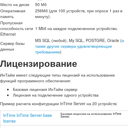
Место на диске
50 Мб
Оперативная
256Мб (для 100 устройств, при опросе 1 раз в
память
минуту).
Пропускная
способность сети
1 Mbit на каждое подключенное устройство.
Ethernet
MS SQL (любой), My SQL, POSTGRE, Oracle (
а
Сервер базы
также другие сервера удовлетворяющие
данных
требованиям
)
Лицензирование
ИнТайм имеет следующие типы лицензий на использование
функций программного обеспечения:
Базовая лицензия ИнТайм сервер
Лицензия на подключение одного устройства
Пример расчета конфигурации InTime Server на 20 устройств:
Базовая лицензия на использование InTime
InTime InTime Server base
Server.
license