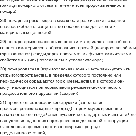
границы пожарного отсека в течение всей продолжительности
пожара;
28) пожарный риск - мера возможности реализации пожарной
опасностиобъекта защиты и ее последствий для людей и
материальных ценностей;
29) пожаровзрывоопасность веществ и материалов - способность
веществ иматериалов к образованию горючей (пожароопасной или
взрывоопасной) среды,характеризуемая их физико-химическими
свойствами и (или) поведением в условияхпожара;
30) пожароопасная (взрывоопасная) зона - часть замкнутого или
открытогопространства, в пределах которого постоянно или
периодически обращаются горючиевещества и в котором они
могут находиться при нормальном режиметехнологического
процесса или его нарушении (аварии);
31) предел огнестойкости конструкции (заполнения
проемовпротивопожарных преград) - промежуток времени от
начала огневого воздействия вусловиях стандартных испытаний до
наступления одного из нормированных дляданной конструкции
(заполнения проемов противопожарных преград)
предельныхсостояний;