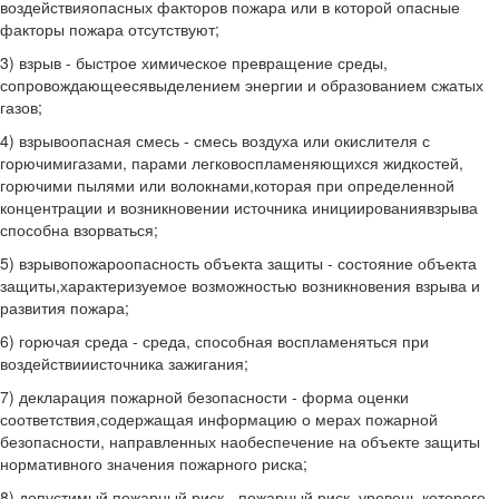
воздействияопасных факторов пожара или в которой опасные
факторы пожара отсутствуют;
3) взрыв - быстрое химическое превращение среды,
сопровождающеесявыделением энергии и образованием сжатых
газов;
4) взрывоопасная смесь - смесь воздуха или окислителя с
горючимигазами, парами легковоспламеняющихся жидкостей,
горючими пылями или волокнами,которая при определенной
концентрации и возникновении источника инициированиявзрыва
способна взорваться;
5) взрывопожароопасность объекта защиты - состояние объекта
защиты,характеризуемое возможностью возникновения взрыва и
развития пожара;
6) горючая среда - среда, способная воспламеняться при
воздействииисточника зажигания;
7) декларация пожарной безопасности - форма оценки
соответствия,содержащая информацию о мерах пожарной
безопасности, направленных наобеспечение на объекте защиты
нормативного значения пожарного риска;
8) допустимый пожарный риск - пожарный риск, уровень которого