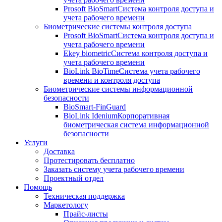
Prosoft BioSmart
Система контроля доступа и
учета рабочего времени
Биометрические системы контроля доступа
Prosoft BioSmart
Система контроля доступа и
учета рабочего времени
Ekey biometric
Система контроля доступа и
учета рабочего времени
BioLink BioTime
Система учета рабочего
времени и контроля доступа
Биометрические системы информационной
безопасности
BioSmart-FinGuard
BioLink Idenium
Корпоративная
биометрическая система информационной
безопасности
Услуги
Доставка
Протестировать бесплатно
Заказать систему учета рабочего времени
Проектный отдел
Помощь
Техническая поддержка
Маркетологу
Прайс-листы