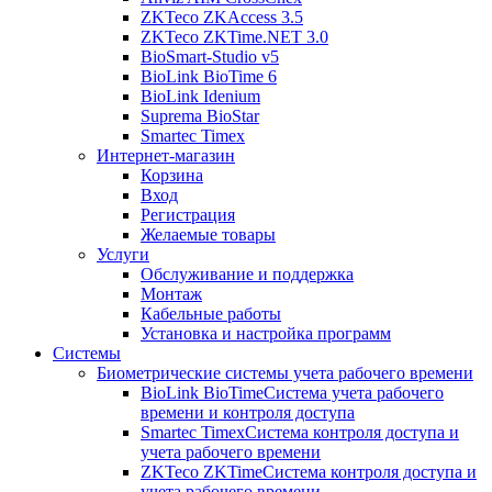
ZKTeco ZKAccess 3.5
ZKTeco ZKTime.NET 3.0
BioSmart-Studio v5
BioLink BioTime 6
BioLink Idenium
Suprema BioStar
Smartec Timex
Интернет-магазин
Корзина
Вход
Регистрация
Желаемые товары
Услуги
Обслуживание и поддержка
Монтаж
Кабельные работы
Установка и настройка программ
Системы
Биометрические системы учета рабочего времени
BioLink BioTime
Система учета рабочего
времени и контроля доступа
Smartec Timex
Система контроля доступа и
учета рабочего времени
ZKTeco ZKTime
Система контроля доступа и
учета рабочего времени