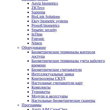
Anviz biometrics
ZKTeco
Suprema
BioLink Solutions
Ekey biometric systems
Prosoft biometrics
Smartec security
InTime
Futronic
Nitgen
Оборудование
Биометрические терминалы контроля
доступа
Биометрические терминалы учета рабочего
времени
Биометрические считыватели
Интеллектуальные замки
Контроллеры СКУД
Настольные считыватели карт
Комплекты
Турникеты
Модули и аксессуары
Настольные биометрические сканеры
Программы
Anviz AIM CrossChex