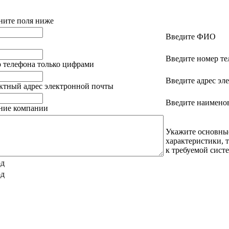
ните поля ниже
Введите ФИО
Введите номер те
 телефона только цифрами
Введите адрес эл
ктный адрес электронной почты
Введите наимено
ание компании
Укажите основны
характеристики, 
к требуемой сист
од
од