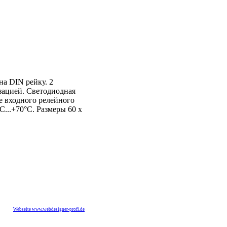
на DIN рейку. 2
зацией. Светодиодная
е входного релейного
C...+70°C. Размеры 60 x
Webseite www.webdesigner-profi.de