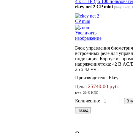
4.x LITE (до 100 пользовате
ekey net 2 CP mini
(Код:
Ekey_
Увеличить
изображение
Блок управления биометриче
встроенных реле для управ
индикация. Корпус из пром
напряжения/тока: 42 В AC/D
25 x 42 мм.
Производитель:
Ekey
25740.00 руб.
Цена:
в т.ч. 20 % НДС
Количество: