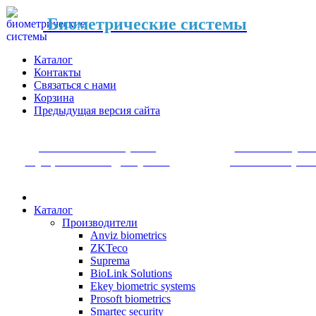
Биометрические системы
Каталог
Контакты
Связаться с нами
Корзина
Предыдущая версия сайта
Системы контроля
Системы уче
и управления доступом
рабочего врем
Каталог
Производители
Anviz biometrics
ZKTeco
Suprema
BioLink Solutions
Ekey biometric systems
Prosoft biometrics
Smartec security