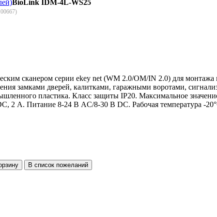
лей)
BioLink IDM-4L-WS25
100667
)
ским сканером серии ekey net (WM 2.0/OM/IN 2.0) для монтажа 
ления замками дверей, калитками, гаражными воротами, сигнали
ышленного пластика. Класс защиты IP20. Максимальное значени
C, 2 А. Питание 8-24 В AC/8-30 В DC. Рабочая температура -20°