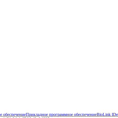
е обеспечение
Прикладное программное обеспечение
BioLink ID