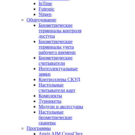
InTime
Futronic
Nitgen
Оборудование
Биометрические
терминалы контроля
доступа
Биометрические
терминалы учета
рабочего времени
Биометрические
считыватели
Интеллектуальные
замки
Контроллеры СКУД
Настольные
считыватели карт
Комплекты
Турникеты
Модули и аксессуары
Настольные
биометрические
сканеры
Программы
Anviz AIM CrossChex