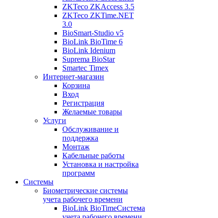
ZKTeco ZKAccess 3.5
ZKTeco ZKTime.NET
3.0
BioSmart-Studio v5
BioLink BioTime 6
BioLink Idenium
Suprema BioStar
Smartec Timex
Интернет-магазин
Корзина
Вход
Регистрация
Желаемые товары
Услуги
Обслуживание и
поддержка
Монтаж
Кабельные работы
Установка и настройка
программ
Системы
Биометрические системы
учета рабочего времени
BioLink BioTime
Система
учета рабочего времени