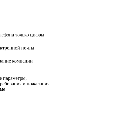
лефона только цифры
ектронной почты
вание компании
е параметры,
требования и пожалания
еме