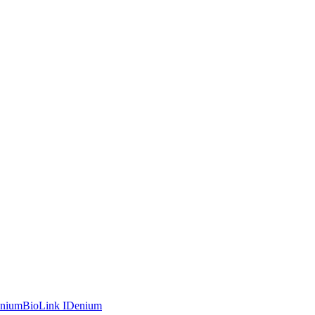
enium
BioLink IDenium