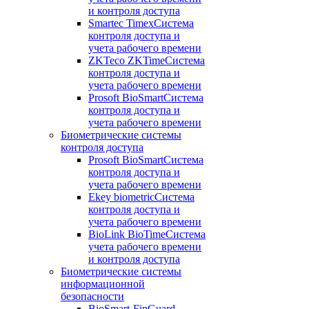
и контроля доступа
Smartec Timex
Система
контроля доступа и
учета рабочего времени
ZKTeco ZKTime
Система
контроля доступа и
учета рабочего времени
Prosoft BioSmart
Система
контроля доступа и
учета рабочего времени
Биометрические системы
контроля доступа
Prosoft BioSmart
Система
контроля доступа и
учета рабочего времени
Ekey biometric
Система
контроля доступа и
учета рабочего времени
BioLink BioTime
Система
учета рабочего времени
и контроля доступа
Биометрические системы
информационной
безопасности
BioSmart-FinGuard