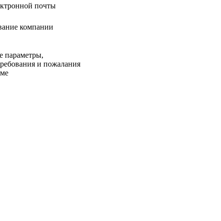
ектронной почты
вание компании
е параметры,
требования и пожалания
еме