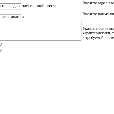
Введите адрес эл
ктный адрес электронной почты
Введите наимено
ание компании
Укажите основны
характеристики, 
к требуемой сист
од
од