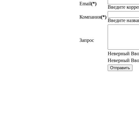
Email
(*)
Введите корре
Компания
(*)
Введите назв
Запрос
Неверный Вв
Неверный Вв