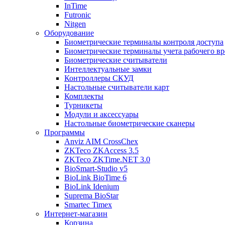
InTime
Futronic
Nitgen
Оборудование
Биометрические терминалы контроля доступа
Биометрические терминалы учета рабочего в
Биометрические считыватели
Интеллектуальные замки
Контроллеры СКУД
Настольные считыватели карт
Комплекты
Турникеты
Модули и аксессуары
Настольные биометрические сканеры
Программы
Anviz AIM CrossChex
ZKTeco ZKAccess 3.5
ZKTeco ZKTime.NET 3.0
BioSmart-Studio v5
BioLink BioTime 6
BioLink Idenium
Suprema BioStar
Smartec Timex
Интернет-магазин
Корзина