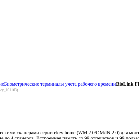
ие
Биометрические терминалы учета рабочего времени
BioLink 
ey_101163
)
ескими сканерами серии ekey home (WM 2.0/OM/IN 2.0) для монт
до 4 сканеров. Встроенная память до 99 отпечатков и 99 польз