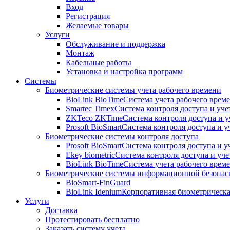
Вход
Регистрация
Желаемые товары
Услуги
Обслуживание и поддержка
Монтаж
Кабельные работы
Установка и настройка программ
Системы
Биометрические системы учета рабочего времени
BioLink BioTime
Система учета рабочего време
Smartec Timex
Система контроля доступа и уче
ZKTeco ZKTime
Система контроля доступа и у
Prosoft BioSmart
Система контроля доступа и у
Биометрические системы контроля доступа
Prosoft BioSmart
Система контроля доступа и у
Ekey biometric
Система контроля доступа и уче
BioLink BioTime
Система учета рабочего време
Биометрические системы информационной безопас
BioSmart-FinGuard
BioLink Idenium
Корпоративная биометрическа
Услуги
Доставка
Протестировать бесплатно
Заказать систему учета