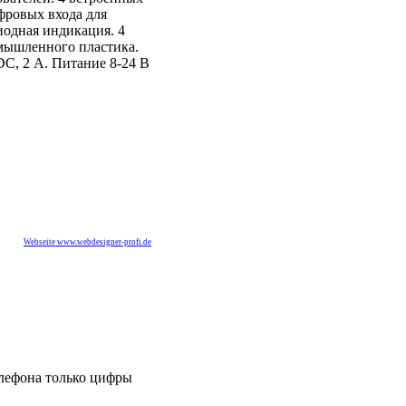
фровых входа для
одная индикация. 4
мышленного пластика.
DC, 2 А. Питание 8-24 В
Webseite www.webdesigner-profi.de
лефона только цифры