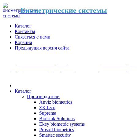
Биометрические системы
Каталог
Контакты
Связаться с нами
Корзина
Предыдущая версия сайта
Системы контроля
Системы уче
и управления доступом
рабочего врем
Каталог
Производители
Anviz biometrics
ZKTeco
Suprema
BioLink Solutions
Ekey biometric systems
Prosoft biometrics
Smartec security