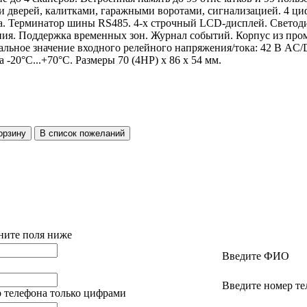
и дверей, калитками, гаражными воротами, сигнализацией. 4 ци
. Терминатор шины RS485. 4-х строчный LCD-дисплей. Светоди
ия. Поддержка временных зон. Журнал событий. Корпус из про
льное значение входного релейного напряжения/тока: 42 В AC/
-20°C...+70°C. Размеры 70 (4НР) x 86 x 54 мм.
ните поля ниже
Введите ФИО
Введите номер те
 телефона только цифрами