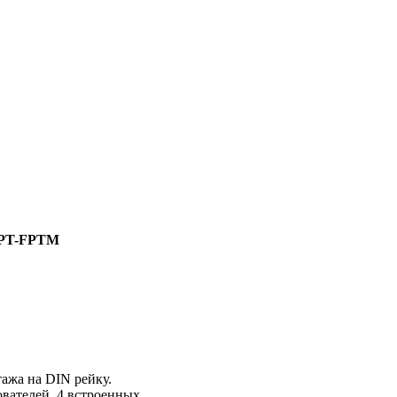
FPT-FPTM
ажа на DIN рейку.
ователей. 4 встроенных