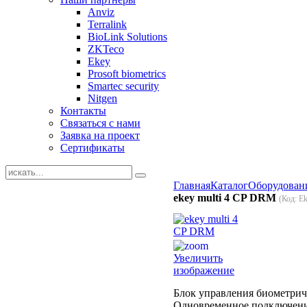
Anviz
Terralink
BioLink Solutions
ZKTeco
Ekey
Prosoft biometrics
Smartec security
Nitgen
Контакты
Связаться с нами
Заявка на проект
Сертификаты
Главная
Каталог
Оборудован
ekey multi 4 CP DRM
(Код:
Ek
Увеличить
изображение
Блок управления биометрич
Одновременное подключение 