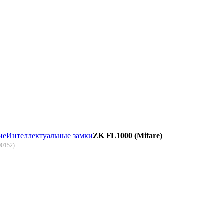
ие
Интеллектуальные замки
ZK FL1000 (Mifare)
00152
)