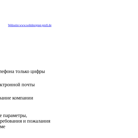
Webseite www.webdesigner-profi.de
лефона только цифры
ектронной почты
вание компании
е параметры,
требования и пожалания
еме