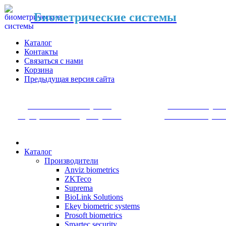
Биометрические системы
Каталог
Контакты
Связаться с нами
Корзина
Предыдущая версия сайта
Системы контроля
Системы уче
и управления доступом
рабочего врем
Каталог
Производители
Anviz biometrics
ZKTeco
Suprema
BioLink Solutions
Ekey biometric systems
Prosoft biometrics
Smartec security