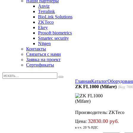
Наши партнеры
Anviz
Terralink
BioLink Solutions
ZKTeco
Ekey
Prosoft biometrics
Smartec security
Nitgen
Контакты
Связаться с нами
Заявка на проект
Сертификаты
Главная
Каталог
Оборудован
ZK FL1000 (Mifare)
(Код:
700
Производитель:
ZKTeco
32830.00 руб.
Цена:
в т.ч. 20 % НДС