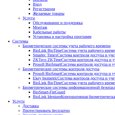
Вход
Регистрация
Желаемые товары
Услуги
Обслуживание и поддержка
Монтаж
Кабельные работы
Установка и настройка программ
Системы
Биометрические системы учета рабочего времени
BioLink BioTime
Система учета рабочего време
Smartec Timex
Система контроля доступа и уче
ZKTeco ZKTime
Система контроля доступа и у
Prosoft BioSmart
Система контроля доступа и у
Биометрические системы контроля доступа
Prosoft BioSmart
Система контроля доступа и у
Ekey biometric
Система контроля доступа и уче
BioLink BioTime
Система учета рабочего време
Биометрические системы информационной безопас
BioSmart-FinGuard
BioLink Idenium
Корпоративная биометрическа
Услуги
Доставка
Протестировать бесплатно