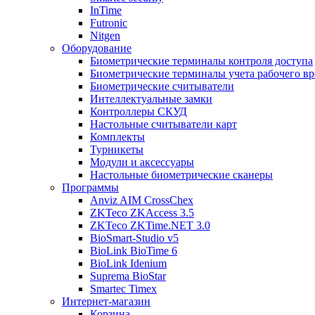
InTime
Futronic
Nitgen
Оборудование
Биометрические терминалы контроля доступа
Биометрические терминалы учета рабочего в
Биометрические считыватели
Интеллектуальные замки
Контроллеры СКУД
Настольные считыватели карт
Комплекты
Турникеты
Модули и аксессуары
Настольные биометрические сканеры
Программы
Anviz AIM CrossChex
ZKTeco ZKAccess 3.5
ZKTeco ZKTime.NET 3.0
BioSmart-Studio v5
BioLink BioTime 6
BioLink Idenium
Suprema BioStar
Smartec Timex
Интернет-магазин
Корзина