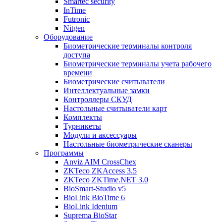
Smartec security
InTime
Futronic
Nitgen
Оборудование
Биометрические терминалы контроля
доступа
Биометрические терминалы учета рабочего
времени
Биометрические считыватели
Интеллектуальные замки
Контроллеры СКУД
Настольные считыватели карт
Комплекты
Турникеты
Модули и аксессуары
Настольные биометрические сканеры
Программы
Anviz AIM CrossChex
ZKTeco ZKAccess 3.5
ZKTeco ZKTime.NET 3.0
BioSmart-Studio v5
BioLink BioTime 6
BioLink Idenium
Suprema BioStar