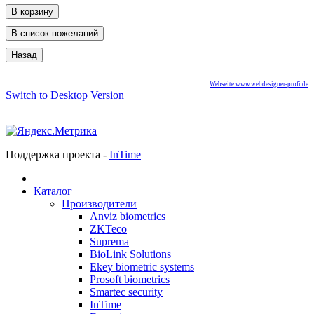
Webseite www.webdesigner-profi.de
Switch to Desktop Version
Поддержка проекта -
InTime
Каталог
Производители
Anviz biometrics
ZKTeco
Suprema
BioLink Solutions
Ekey biometric systems
Prosoft biometrics
Smartec security
InTime