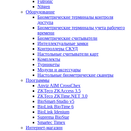
Futronic
Nitgen
Оборудование
Биометрические терминалы контроля
доступа
Биометрические терминалы учета рабочего
времени
Биометрические считыватели
Интеллектуальные замки
Контроллеры СКУД
Настольные считыватели карт
Комплекты
Турникеты
Модули и аксессуары
Настольные биометрические сканеры
Программы
Anviz AIM CrossChex
ZKTeco ZKAccess 3.5
ZKTeco ZKTime.NET 3.0
BioSmart-Studio v5
BioLink BioTime 6
BioLink Idenium
Suprema BioStar
Smartec Timex
Интернет-магазин