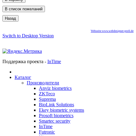
Webseite www.webdesigner-profi.de
Switch to Desktop Version
Поддержка проекта -
InTime
Каталог
Производители
Anviz biometrics
ZKTeco
Suprema
BioLink Solutions
Ekey biometric systems
Prosoft biometrics
Smartec security
InTime
Futronic