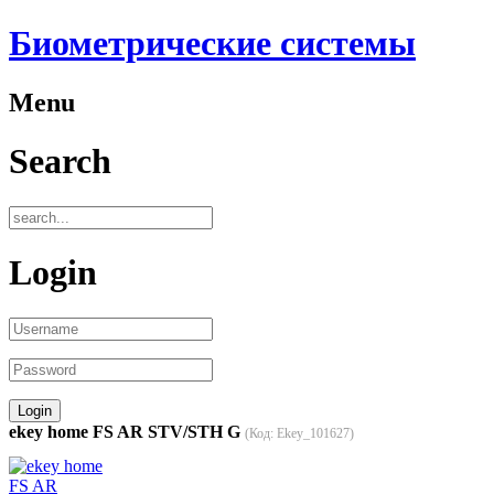
Биометрические системы
Menu
Search
Login
ekey home FS AR STV/STH G
(Код:
Ekey_101627
)