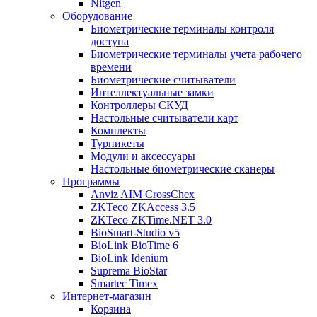
Nitgen
Оборудование
Биометрические терминалы контроля
доступа
Биометрические терминалы учета рабочего
времени
Биометрические считыватели
Интеллектуальные замки
Контроллеры СКУД
Настольные считыватели карт
Комплекты
Турникеты
Модули и аксессуары
Настольные биометрические сканеры
Программы
Anviz AIM CrossChex
ZKTeco ZKAccess 3.5
ZKTeco ZKTime.NET 3.0
BioSmart-Studio v5
BioLink BioTime 6
BioLink Idenium
Suprema BioStar
Smartec Timex
Интернет-магазин
Корзина