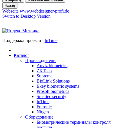
Webseite www.webdesigner-profi.de
Switch to Desktop Version
Поддержка проекта -
InTime
Каталог
Производители
Anviz biometrics
ZKTeco
Suprema
BioLink Solutions
Ekey biometric systems
Prosoft biometrics
Smartec security
InTime
Futronic
Nitgen
Оборудование
Биометрические терминалы контроля
доступа