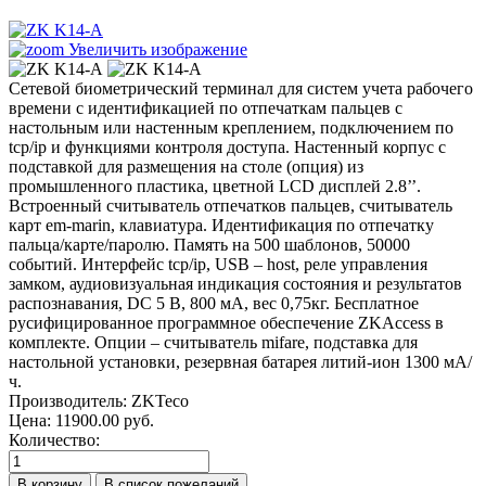
Увеличить изображение
Сетевой биометрический терминал для систем учета рабочего
времени с идентификацией по отпечаткам пальцев с
настольным или настенным креплением, подключением по
tcp/ip и функциями контроля доступа. Настенный корпус с
подставкой для размещения на столе (опция) из
промышленного пластика, цветной LCD дисплей 2.8’’.
Встроенный считыватель отпечатков пальцев, считыватель
карт em-marin, клавиатура. Идентификация по отпечатку
пальца/карте/паролю. Память на 500 шаблонов, 50000
событий. Интерфейс tcp/ip, USB – host, реле управления
замком, аудиовизуальная индикация состояния и результатов
распознавания, DC 5 В, 800 мА, вес 0,75кг. Бесплатное
русифицированное программное обеспечение ZKAccess в
комплекте. Опции – считыватель mifare, подставка для
настольной установки, резервная батарея литий-ион 1300 мА/
ч.
Производитель:
ZKTeco
Цена:
11900.00 руб.
Количество: