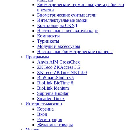
Биометрические терминалы учета рабочего
времени
Биометрические считыватели
Интеллектуальные замки
Контроллеры СКУД
Настольные считыватели карт
Комплекты
Турникеты
Модули и аксессуары
Настольные биометрические сканеры
Программы
Anviz AIM CrossChex
ZKTeco ZKAccess 3.5
ZKTeco ZKTime.NET 3.0
BioSmart-Studio v5
BioLink BioTime 6
BioLink Idenium
Suprema BioStar
Smartec Timex
Интернет-магазин
Корзина
Вход
Регистрация
Желаемые товары
Услуги