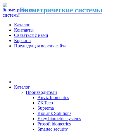
Биометрические системы
Каталог
Контакты
Связаться с нами
Корзина
Предыдущая версия сайта
Системы контроля
Системы уче
и управления доступом
рабочего врем
Каталог
Производители
Anviz biometrics
ZKTeco
Suprema
BioLink Solutions
Ekey biometric systems
Prosoft biometrics
Smartec security