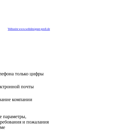
Webseite www.webdesigner-profi.de
лефона только цифры
ектронной почты
вание компании
е параметры,
требования и пожалания
еме