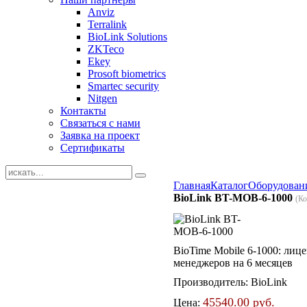
Anviz
Terralink
BioLink Solutions
ZKTeco
Ekey
Prosoft biometrics
Smartec security
Nitgen
Контакты
Связаться с нами
Заявка на проект
Сертификаты
Главная
Каталог
Оборудован
BioLink BT-MOB-6-1000
(К
BioTime Mobile 6-1000: лиц
менеджеров на 6 месяцев
Производитель:
BioLink
45540.00 руб.
Цена: