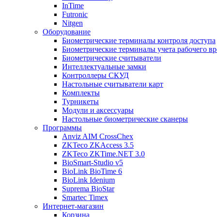
InTime
Futronic
Nitgen
Оборудование
Биометрические терминалы контроля доступа
Биометрические терминалы учета рабочего в
Биометрические считыватели
Интеллектуальные замки
Контроллеры СКУД
Настольные считыватели карт
Комплекты
Турникеты
Модули и аксессуары
Настольные биометрические сканеры
Программы
Anviz AIM CrossChex
ZKTeco ZKAccess 3.5
ZKTeco ZKTime.NET 3.0
BioSmart-Studio v5
BioLink BioTime 6
BioLink Idenium
Suprema BioStar
Smartec Timex
Интернет-магазин
Корзина