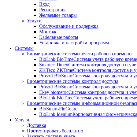
Вход
Регистрация
Желаемые товары
Услуги
Обслуживание и поддержка
Монтаж
Кабельные работы
Установка и настройка программ
Системы
Биометрические системы учета рабочего времени
BioLink BioTime
Система учета рабочего време
Smartec Timex
Система контроля доступа и уче
ZKTeco ZKTime
Система контроля доступа и у
Prosoft BioSmart
Система контроля доступа и у
Биометрические системы контроля доступа
Prosoft BioSmart
Система контроля доступа и у
Ekey biometric
Система контроля доступа и уче
BioLink BioTime
Система учета рабочего време
Биометрические системы информационной безопас
BioSmart-FinGuard
BioLink Idenium
Корпоративная биометрическа
Услуги
Доставка
Протестировать бесплатно
Заказать систему учета