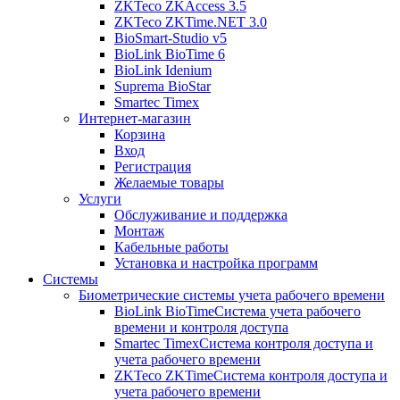
ZKTeco ZKAccess 3.5
ZKTeco ZKTime.NET 3.0
BioSmart-Studio v5
BioLink BioTime 6
BioLink Idenium
Suprema BioStar
Smartec Timex
Интернет-магазин
Корзина
Вход
Регистрация
Желаемые товары
Услуги
Обслуживание и поддержка
Монтаж
Кабельные работы
Установка и настройка программ
Системы
Биометрические системы учета рабочего времени
BioLink BioTime
Система учета рабочего
времени и контроля доступа
Smartec Timex
Система контроля доступа и
учета рабочего времени
ZKTeco ZKTime
Система контроля доступа и
учета рабочего времени