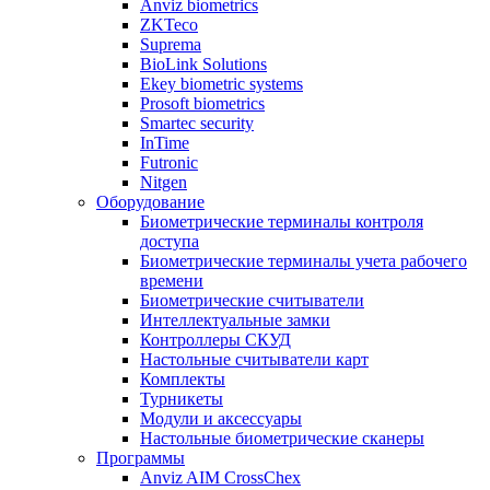
Anviz biometrics
ZKTeco
Suprema
BioLink Solutions
Ekey biometric systems
Prosoft biometrics
Smartec security
InTime
Futronic
Nitgen
Оборудование
Биометрические терминалы контроля
доступа
Биометрические терминалы учета рабочего
времени
Биометрические считыватели
Интеллектуальные замки
Контроллеры СКУД
Настольные считыватели карт
Комплекты
Турникеты
Модули и аксессуары
Настольные биометрические сканеры
Программы
Anviz AIM CrossChex