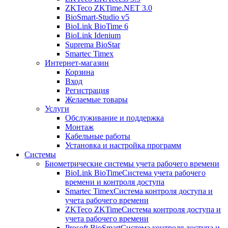
ZKTeco ZKTime.NET 3.0
BioSmart-Studio v5
BioLink BioTime 6
BioLink Idenium
Suprema BioStar
Smartec Timex
Интернет-магазин
Корзина
Вход
Регистрация
Желаемые товары
Услуги
Обслуживание и поддержка
Монтаж
Кабельные работы
Установка и настройка программ
Системы
Биометрические системы учета рабочего времени
BioLink BioTime
Система учета рабочего
времени и контроля доступа
Smartec Timex
Система контроля доступа и
учета рабочего времени
ZKTeco ZKTime
Система контроля доступа и
учета рабочего времени
Prosoft BioSmart
Система контроля доступа и