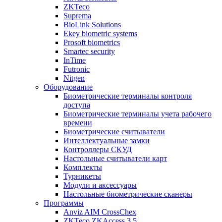
ZKTeco
Suprema
BioLink Solutions
Ekey biometric systems
Prosoft biometrics
Smartec security
InTime
Futronic
Nitgen
Оборудование
Биометрические терминалы контроля
доступа
Биометрические терминалы учета рабочего
времени
Биометрические считыватели
Интеллектуальные замки
Контроллеры СКУД
Настольные считыватели карт
Комплекты
Турникеты
Модули и аксессуары
Настольные биометрические сканеры
Программы
Anviz AIM CrossChex
ZKTeco ZKAccess 3.5