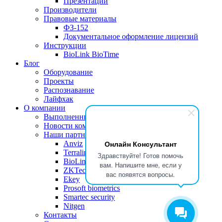
Презентации
Производители
Правовые материалы
ФЗ-152
Документальное оформление лицензий
Инструкции
BioLink BioTime
Блог
Оборудование
Проекты
Распознавание
Лайфхак
О компании
Выполненные проекты
Новости компании
Наши партнеры
Онлайн Консультант
Anviz
Terralink
Здравствуйте! Готов помочь
BioLink Solutions
вам. Напишите мне, если у
ZKTeco
вас появятся вопросы.
Ekey
Prosoft biometrics
Smartec security
Nitgen
Контакты