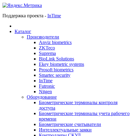
Поддержка проекта -
InTime
Каталог
Производители
Anviz biometrics
ZKTeco
Suprema
BioLink Solutions
Ekey biometric systems
Prosoft biometrics
Smartec security
InTime
Futronic
Nitgen
Оборудование
Биометрические терминалы контроля
доступа
Биометрические терминалы учета рабочего
времени
Биометрические считыватели
Интеллектуальные замки
Контроллеры СКУД