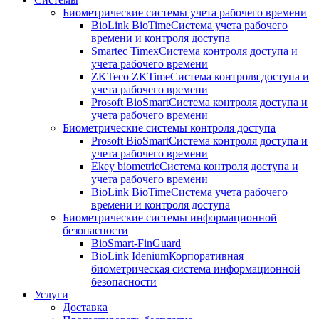
Биометрические системы учета рабочего времени
BioLink BioTime
Система учета рабочего
времени и контроля доступа
Smartec Timex
Система контроля доступа и
учета рабочего времени
ZKTeco ZKTime
Система контроля доступа и
учета рабочего времени
Prosoft BioSmart
Система контроля доступа и
учета рабочего времени
Биометрические системы контроля доступа
Prosoft BioSmart
Система контроля доступа и
учета рабочего времени
Ekey biometric
Система контроля доступа и
учета рабочего времени
BioLink BioTime
Система учета рабочего
времени и контроля доступа
Биометрические системы информационной
безопасности
BioSmart-FinGuard
BioLink Idenium
Корпоративная
биометрическая система информационной
безопасности
Услуги
Доставка