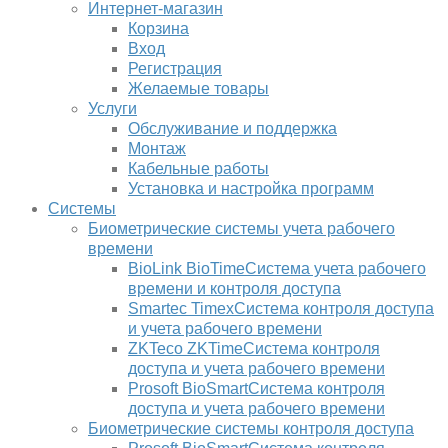
Интернет-магазин
Корзина
Вход
Регистрация
Желаемые товары
Услуги
Обслуживание и поддержка
Монтаж
Кабельные работы
Установка и настройка программ
Системы
Биометрические системы учета рабочего
времени
BioLink BioTime
Система учета рабочего
времени и контроля доступа
Smartec Timex
Система контроля доступа
и учета рабочего времени
ZKTeco ZKTime
Система контроля
доступа и учета рабочего времени
Prosoft BioSmart
Система контроля
доступа и учета рабочего времени
Биометрические системы контроля доступа