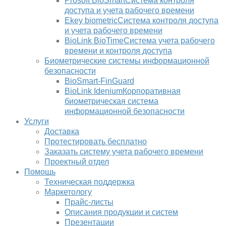
Prosoft BioSmart
Система контроля
доступа и учета рабочего времени
Ekey biometric
Система контроля доступа
и учета рабочего времени
BioLink BioTime
Система учета рабочего
времени и контроля доступа
Биометрические системы информационной
безопасности
BioSmart-FinGuard
BioLink Idenium
Корпоративная
биометрическая система
информационной безопасности
Услуги
Доставка
Протестировать бесплатно
Заказать систему учета рабочего времени
Проектный отдел
Помощь
Техническая поддержка
Маркетологу
Прайс-листы
Описания продукции и систем
Презентации