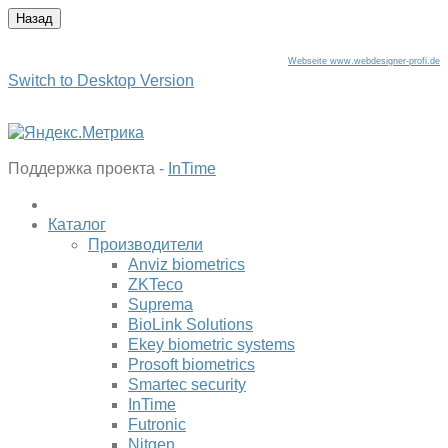
Webseite www.webdesigner-profi.de
Switch to Desktop Version
Поддержка проекта -
InTime
Каталог
Производители
Anviz biometrics
ZKTeco
Suprema
BioLink Solutions
Ekey biometric systems
Prosoft biometrics
Smartec security
InTime
Futronic
Nitgen