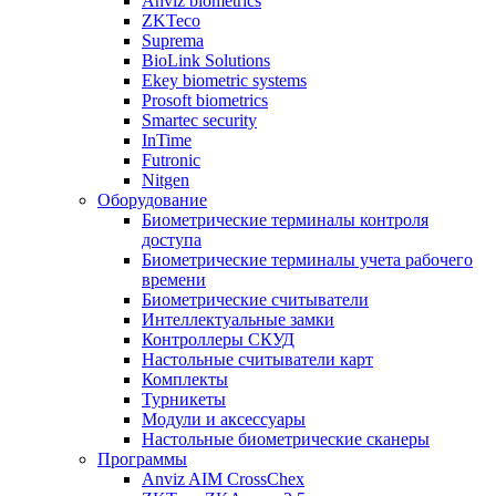
Anviz biometrics
ZKTeco
Suprema
BioLink Solutions
Ekey biometric systems
Prosoft biometrics
Smartec security
InTime
Futronic
Nitgen
Оборудование
Биометрические терминалы контроля
доступа
Биометрические терминалы учета рабочего
времени
Биометрические считыватели
Интеллектуальные замки
Контроллеры СКУД
Настольные считыватели карт
Комплекты
Турникеты
Модули и аксессуары
Настольные биометрические сканеры
Программы
Anviz AIM CrossChex