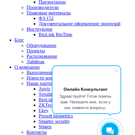
Презентации
Производители
Правовые материалы
ФЗ-152
Документальное оформление лицензий
Инструкции
BioLink BioTime
Блог
Оборудование
Проекты
Распознавание
Лайфхак
О компании
Выполненные проекты
Новости компании
Наши партнеры
Онлайн Консультант
Anviz
Terralink
Здравствуйте! Готов помочь
BioLink Solutions
вам. Напишите мне, если у
ZKTeco
вас появятся вопросы.
Ekey
Prosoft biometrics
Smartec security
Nitgen
Контакты