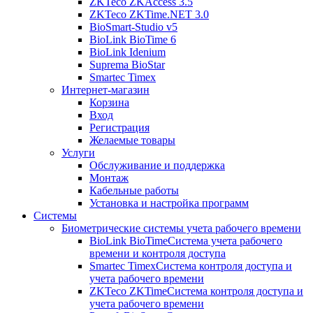
ZKTeco ZKAccess 3.5
ZKTeco ZKTime.NET 3.0
BioSmart-Studio v5
BioLink BioTime 6
BioLink Idenium
Suprema BioStar
Smartec Timex
Интернет-магазин
Корзина
Вход
Регистрация
Желаемые товары
Услуги
Обслуживание и поддержка
Монтаж
Кабельные работы
Установка и настройка программ
Системы
Биометрические системы учета рабочего времени
BioLink BioTime
Система учета рабочего
времени и контроля доступа
Smartec Timex
Система контроля доступа и
учета рабочего времени
ZKTeco ZKTime
Система контроля доступа и
учета рабочего времени