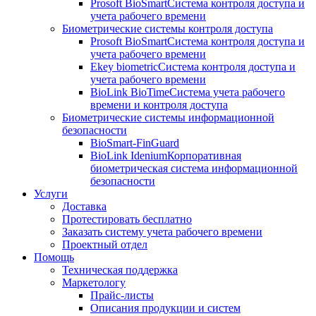
Prosoft BioSmart
Система контроля доступа и
учета рабочего времени
Биометрические системы контроля доступа
Prosoft BioSmart
Система контроля доступа и
учета рабочего времени
Ekey biometric
Система контроля доступа и
учета рабочего времени
BioLink BioTime
Система учета рабочего
времени и контроля доступа
Биометрические системы информационной
безопасности
BioSmart-FinGuard
BioLink Idenium
Корпоративная
биометрическая система информационной
безопасности
Услуги
Доставка
Протестировать бесплатно
Заказать систему учета рабочего времени
Проектный отдел
Помощь
Техническая поддержка
Маркетологу
Прайс-листы
Описания продукции и систем