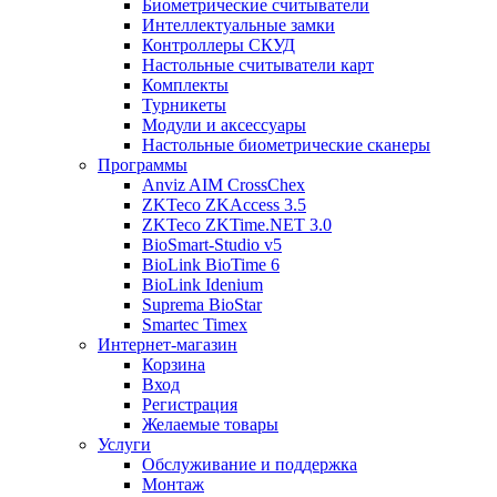
Биометрические считыватели
Интеллектуальные замки
Контроллеры СКУД
Настольные считыватели карт
Комплекты
Турникеты
Модули и аксессуары
Настольные биометрические сканеры
Программы
Anviz AIM CrossChex
ZKTeco ZKAccess 3.5
ZKTeco ZKTime.NET 3.0
BioSmart-Studio v5
BioLink BioTime 6
BioLink Idenium
Suprema BioStar
Smartec Timex
Интернет-магазин
Корзина
Вход
Регистрация
Желаемые товары
Услуги
Обслуживание и поддержка
Монтаж