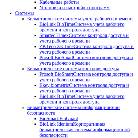
Кабельные работы
Установка и настройка программ
Системы
Биометрические системы учета рабочего времени
BioLink BioTime
Система учета рабочего
времени и контроля доступа
Smartec Timex
Система контроля доступа и
учета рабочего времени
ZKTeco ZKTime
Система контроля доступа и
учета рабочего времени
Prosoft BioSmart
Система контроля доступа и
учета рабочего времени
Биометрические системы контроля доступа
Prosoft BioSmart
Система контроля доступа и
учета рабочего времени
Ekey biometric
Система контроля доступа и
учета рабочего времени
BioLink BioTime
Система учета рабочего
времени и контроля доступа
Биометрические системы информационной
безопасности
BioSmart-FinGuard
BioLink Idenium
Корпоративная
биометрическая система информационной
безопасности