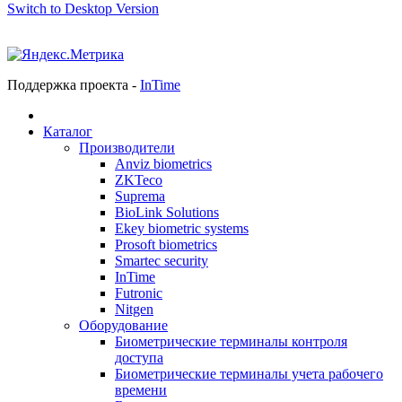
Switch to Desktop Version
Поддержка проекта -
InTime
Каталог
Производители
Anviz biometrics
ZKTeco
Suprema
BioLink Solutions
Ekey biometric systems
Prosoft biometrics
Smartec security
InTime
Futronic
Nitgen
Оборудование
Биометрические терминалы контроля
доступа
Биометрические терминалы учета рабочего
времени