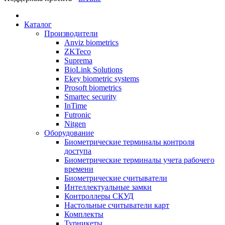
Каталог
Производители
Anviz biometrics
ZKTeco
Suprema
BioLink Solutions
Ekey biometric systems
Prosoft biometrics
Smartec security
InTime
Futronic
Nitgen
Оборудование
Биометрические терминалы контроля
доступа
Биометрические терминалы учета рабочего
времени
Биометрические считыватели
Интеллектуальные замки
Контроллеры СКУД
Настольные считыватели карт
Комплекты
Турникеты