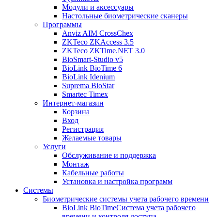
Модули и аксессуары
Настольные биометрические сканеры
Программы
Anviz AIM CrossChex
ZKTeco ZKAccess 3.5
ZKTeco ZKTime.NET 3.0
BioSmart-Studio v5
BioLink BioTime 6
BioLink Idenium
Suprema BioStar
Smartec Timex
Интернет-магазин
Корзина
Вход
Регистрация
Желаемые товары
Услуги
Обслуживание и поддержка
Монтаж
Кабельные работы
Установка и настройка программ
Системы
Биометрические системы учета рабочего времени
BioLink BioTime
Система учета рабочего
времени и контроля доступа