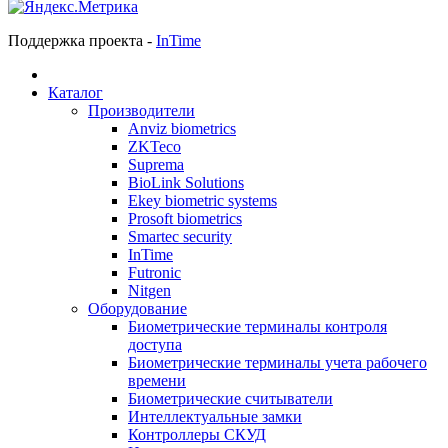
Поддержка проекта -
InTime
Каталог
Производители
Anviz biometrics
ZKTeco
Suprema
BioLink Solutions
Ekey biometric systems
Prosoft biometrics
Smartec security
InTime
Futronic
Nitgen
Оборудование
Биометрические терминалы контроля
доступа
Биометрические терминалы учета рабочего
времени
Биометрические считыватели
Интеллектуальные замки
Контроллеры СКУД