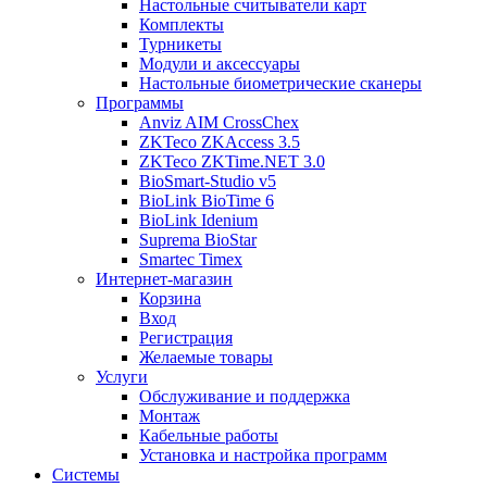
Настольные считыватели карт
Комплекты
Турникеты
Модули и аксессуары
Настольные биометрические сканеры
Программы
Anviz AIM CrossChex
ZKTeco ZKAccess 3.5
ZKTeco ZKTime.NET 3.0
BioSmart-Studio v5
BioLink BioTime 6
BioLink Idenium
Suprema BioStar
Smartec Timex
Интернет-магазин
Корзина
Вход
Регистрация
Желаемые товары
Услуги
Обслуживание и поддержка
Монтаж
Кабельные работы
Установка и настройка программ
Системы