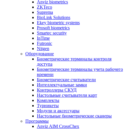
Anviz biometrics
ZKTeco
Suprema
BioLink Solutions
Ekey biometric systems
Prosoft biometrics
Smartec security
InTime
Futronic
Nitgen
Оборудование
Биометрические терминалы контроля
доступа
Биометрические терминалы учета рабочего
времени
Биометрические считыватели
Интеллектуальные замки
Контроллеры СКУД
Настольные считыватели карт
Комплекты
Турникеты
Модули и аксессуары
Настольные биометрические сканеры
Программы
Anviz AIM CrossChex