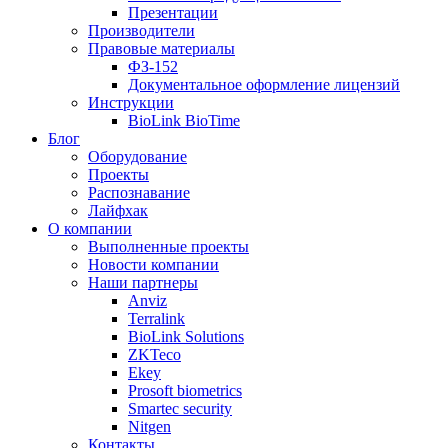
Презентации
Производители
Правовые материалы
ФЗ-152
Документальное оформление лицензий
Инструкции
BioLink BioTime
Блог
Оборудование
Проекты
Распознавание
Лайфхак
О компании
Выполненные проекты
Новости компании
Наши партнеры
Anviz
Terralink
BioLink Solutions
ZKTeco
Ekey
Prosoft biometrics
Smartec security
Nitgen
Контакты