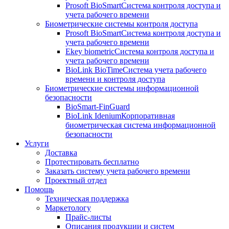
Prosoft BioSmart
Система контроля доступа и
учета рабочего времени
Биометрические системы контроля доступа
Prosoft BioSmart
Система контроля доступа и
учета рабочего времени
Ekey biometric
Система контроля доступа и
учета рабочего времени
BioLink BioTime
Система учета рабочего
времени и контроля доступа
Биометрические системы информационной
безопасности
BioSmart-FinGuard
BioLink Idenium
Корпоративная
биометрическая система информационной
безопасности
Услуги
Доставка
Протестировать бесплатно
Заказать систему учета рабочего времени
Проектный отдел
Помощь
Техническая поддержка
Маркетологу
Прайс-листы
Описания продукции и систем