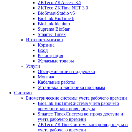
ZKTeco ZKAccess 3.5
ZKTeco ZKTime.NET 3.0
BioSmart-Studio v5
BioLink BioTime 6
BioLink Idenium
Suprema BioStar
Smartec Timex
Интернет-магазин
Корзина
Вход
Регистрация
Желаемые товары
Услуги
Обслуживание и поддержка
Монтаж
Кабельные работы
Установка и настройка программ
Системы
Биометрические системы учета рабочего времени
BioLink BioTime
Система учета рабочего
времени и контроля доступа
Smartec Timex
Система контроля доступа и
учета рабочего времени
ZKTeco ZKTime
Система контроля доступа и
учета рабочего времени