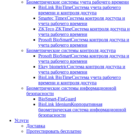
Биометрические системы учета рабочего времени
BioLink BioTime
Система учета рабочего
времени и контроля доступа
Smartec Timex
Система контроля доступа и
учета рабочего времени
ZKTeco ZKTime
Система контроля доступа и
учета рабочего времени
Prosoft BioSmart
Система контроля доступа и
учета рабочего времени
Биометрические системы контроля доступа
Prosoft BioSmart
Система контроля доступа и
учета рабочего времени
Ekey biometric
Система контроля доступа и
учета рабочего времени
BioLink BioTime
Система учета рабочего
времени и контроля доступа
Биометрические системы информационной
безопасности
BioSmart-FinGuard
BioLink Idenium
Корпоративная
биометрическая система информационной
безопасности
Услуги
Доставка
Протестировать бесплатно