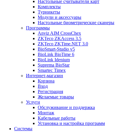
Настольные считыватели карт
Комплекты
Турникеты
Модули и аксессуары
Настольные биометрические сканеры
Программы
Anviz AIM CrossChex
ZKTeco ZKAccess 3.5
ZKTeco ZKTime.NET 3.0
BioSmart-Studio v5
BioLink BioTime 6
BioLink Idenium
Suprema BioStar
Smartec Timex
Интернет-магазин
Корзина
Вход
Регистрация
Желаемые товары
Услуги
Обслуживание и поддержка
Монтаж
Кабельные работы
Установка и настройка программ
Системы