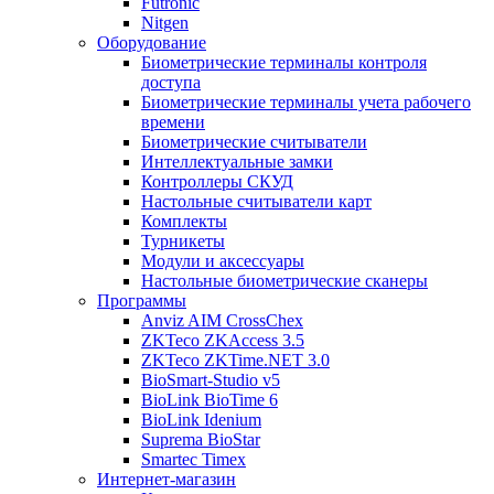
Futronic
Nitgen
Оборудование
Биометрические терминалы контроля
доступа
Биометрические терминалы учета рабочего
времени
Биометрические считыватели
Интеллектуальные замки
Контроллеры СКУД
Настольные считыватели карт
Комплекты
Турникеты
Модули и аксессуары
Настольные биометрические сканеры
Программы
Anviz AIM CrossChex
ZKTeco ZKAccess 3.5
ZKTeco ZKTime.NET 3.0
BioSmart-Studio v5
BioLink BioTime 6
BioLink Idenium
Suprema BioStar
Smartec Timex
Интернет-магазин