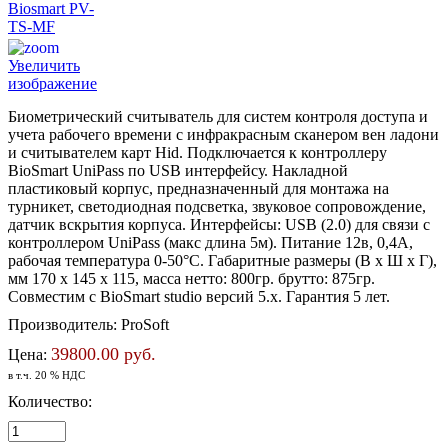
Увеличить
изображение
Биометрический считыватель для систем контроля доступа и
учета рабочего времени с инфракрасным сканером вен ладони
и считывателем карт Hid. Подключается к контроллеру
BioSmart UniPass по USB интерфейсу. Накладной
пластиковый корпус, предназначенный для монтажа на
турникет, светодиодная подсветка, звуковое сопровождение,
датчик вскрытия корпуса. Интерфейсы: USB (2.0) для связи с
контроллером UniPass (макс длина 5м). Питание 12в, 0,4А,
рабочая температура 0-50°С. Габаритные размеры (В x Ш x Г),
мм 170 х 145 х 115, масса нетто: 800гр. брутто: 875гр.
Совместим с BioSmart studio версий 5.x. Гарантия 5 лет.
Производитель:
ProSoft
39800.00 руб.
Цена:
в т.ч. 20 % НДС
Количество: