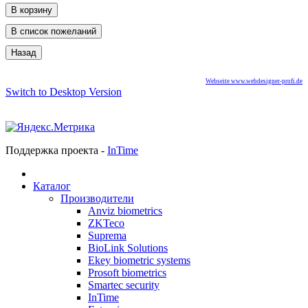
Webseite www.webdesigner-profi.de
Switch to Desktop Version
Поддержка проекта -
InTime
Каталог
Производители
Anviz biometrics
ZKTeco
Suprema
BioLink Solutions
Ekey biometric systems
Prosoft biometrics
Smartec security
InTime