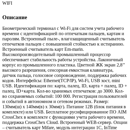
Описание
Биометрический терминал с Wi-Fi для систем учета рабочего
времени с идентификацией по отпечаткам пальцев, картам и
паролям. Встроенный пыле-, влагозащищенный считыватель
отпечатков пальцев с повышенной стойкостью к истиранию.
Встроенный считыватель карт Em-marin.
Высокопроизводительный промышленный процессор
обеспечивает стабильность работы устройства. Лаконичный
корпус из промышленного пластика. Цветной ЖК экран 2,8’’
высокого разрешения, сенсорная емкостная клавиатура,
датчик пальца, голосовое сопровождение, поддержка рабочих
кодов. Интерфейсы: Ethernet(TCP/IP), Wi-Fi, USB хост, mini
USB. Идентификация по: карта, палец, ID, карта + палец, ID +
палец, ID+карта. Кол-во хранимых отпечатков: до 3000. Кол-
во сохраняемых событий: 100 000. Регистрация пользователей
и событий в автономном и сетевом режимах. Размер:
130мм(ш) x 140мм(в) x 30мм(г). Питание 12В (блок питания в
комплекте) или USB. Бесплатное русифицированное ПО AIM
CrossChex в комплекте с функциями учета рабочего времени,
поддержка CrossChex Cloud. Встроенный WEB-сервер. Опции
– считыватель карт Mifare, модуль интеграции 1С, InTime