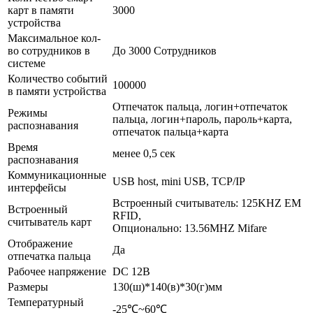
карт в памяти
3000
устройства
Максимальное кол-
во сотрудников в
До 3000 Сотрудников
системе
Количество событий
100000
в памяти устройства
Отпечаток пальца, логин+отпечаток
Режимы
пальца, логин+пароль, пароль+карта,
распознавания
отпечаток пальца+карта
Время
менее 0,5 сек
распознавания
Коммуникационные
USB host, mini USB, TCP/IP
интерфейсы
Встроенный считыватель: 125KHZ EM
Встроенный
RFID,
считыватель карт
Опционально: 13.56MHZ Mifare
Отображение
Да
отпечатка пальца
Рабочее напряжение
DC 12В
Размеры
130(ш)*140(в)*30(г)мм
Температурный
-25℃~60℃