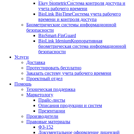
Ekey biometric
Система контроля доступа и
учета рабочего времени
BioLink BioTime
Система учета рабочего
времени и контроля доступа
Биометрические системы информационной
безопасности
BioSmart-FinGuard
BioLink Idenium
Корпоративная
биометрическая система информационной
безопасности
Услуги
Доставка
Протестировать бесплатно
Заказать систему учета рабочего времени
Проектный отдел
Помощь
Техническая поддержка
Маркетологу
Прайс-листы
Описания продукции и систем
Презентации
Производители
Правовые материалы
ФЗ-152
Документальное оформление лицензий