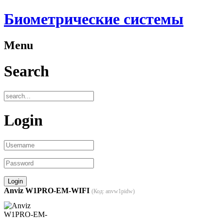
Биометрические системы
Menu
Search
Login
Anviz W1PRO-EM-WIFI
(Код:
anvw1pidw
)