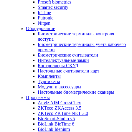
Prosoft biometrics
Smartec security
InTime
Futronic
Nitgen
Оборудование
Биометрические терминалы контроля
доступа
Биометрические терминалы учета рабочего
времени
Биометрические считыватели
Интеллектуальные замки
Контроллеры СКУД
Настольные считыватели карт
Комплекты
Турникеты
Модули и аксессуары
Настольные биометрические сканеры
Программы
Anviz AIM CrossChex
ZKTeco ZKAccess 3.5
ZKTeco ZKTime.NET 3.0
BioSmart-Studio v5
BioLink BioTime 6
BioLink Idenium