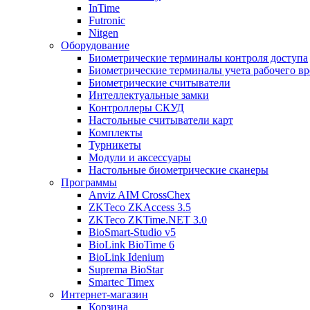
InTime
Futronic
Nitgen
Оборудование
Биометрические терминалы контроля доступа
Биометрические терминалы учета рабочего в
Биометрические считыватели
Интеллектуальные замки
Контроллеры СКУД
Настольные считыватели карт
Комплекты
Турникеты
Модули и аксессуары
Настольные биометрические сканеры
Программы
Anviz AIM CrossChex
ZKTeco ZKAccess 3.5
ZKTeco ZKTime.NET 3.0
BioSmart-Studio v5
BioLink BioTime 6
BioLink Idenium
Suprema BioStar
Smartec Timex
Интернет-магазин
Корзина