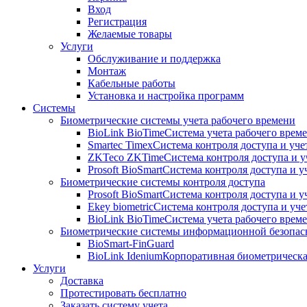
Вход
Регистрация
Желаемые товары
Услуги
Обслуживание и поддержка
Монтаж
Кабельные работы
Установка и настройка программ
Системы
Биометрические системы учета рабочего времени
BioLink BioTime
Система учета рабочего време
Smartec Timex
Система контроля доступа и уче
ZKTeco ZKTime
Система контроля доступа и у
Prosoft BioSmart
Система контроля доступа и у
Биометрические системы контроля доступа
Prosoft BioSmart
Система контроля доступа и у
Ekey biometric
Система контроля доступа и уче
BioLink BioTime
Система учета рабочего време
Биометрические системы информационной безопас
BioSmart-FinGuard
BioLink Idenium
Корпоративная биометрическа
Услуги
Доставка
Протестировать бесплатно
Заказать систему учета