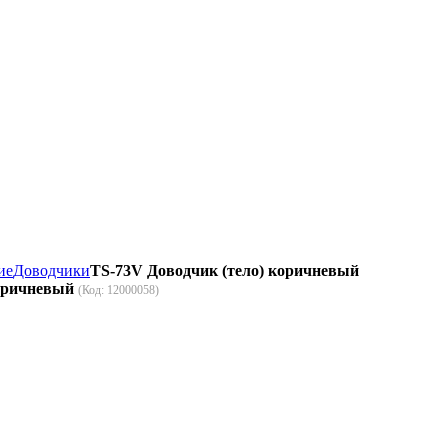
ие
Доводчики
TS-73V Доводчик (тело) коричневый
коричневый
(Код:
12000058
)