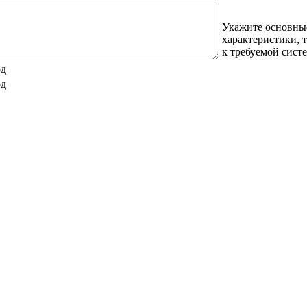
Укажите основны
характеристики, 
к требуемой сист
од
од