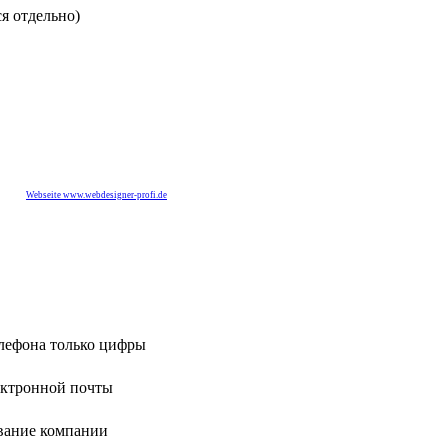
я отдельно)
Webseite www.webdesigner-profi.de
лефона только цифры
ектронной почты
вание компании