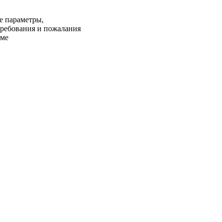
е параметры,
требования и пожалания
еме