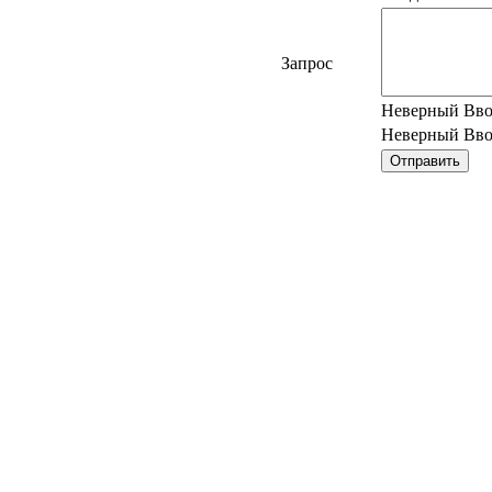
Запрос
Неверный Вв
Неверный Вв