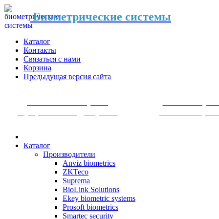
Биометрические системы
Каталог
Контакты
Связаться с нами
Корзина
Предыдущая версия сайта
Системы контроля
Системы уче
и управления доступом
рабочего врем
Каталог
Производители
Anviz biometrics
ZKTeco
Suprema
BioLink Solutions
Ekey biometric systems
Prosoft biometrics
Smartec security