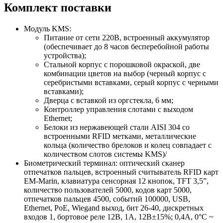
Комплект поставки
Модуль KMS:
Питание от сети 220В, встроенный аккумулятор
(обеспечивает до 8 часов бесперебойной работы
устройства);
Стальной корпус с порошковой окраской, две
комбинации цветов на выбор (черный корпус с
серебристыми вставками, серый корпус с черными
вставками);
Дверца с вставкой из оргстекла, 6 мм;
Контроллер управления слотами с выходом
Ethernet;
Белоки из нержавеющей стали AISI 304 со
встроенными RFID метками, металлические
кольца (количество брелоков и колец совпадает с
количеством слотов системы KMS)/
Биометрический терминал: оптический сканер
отпечатков пальцев, встроенный считыватель RFID карт
EM-Marin, клавиатура сенсорная 12 кнопок, TFT 3,5”,
количество пользователей 5000, кодов карт 5000,
отпечатков пальцев 4500, событий 100000, USB,
Ethernet, PoE, Wiegand выход, бит 26-40, дискретных
входов 1, бортовое реле 12В, 1А, 12В±15%; 0,4А, 0°С ~