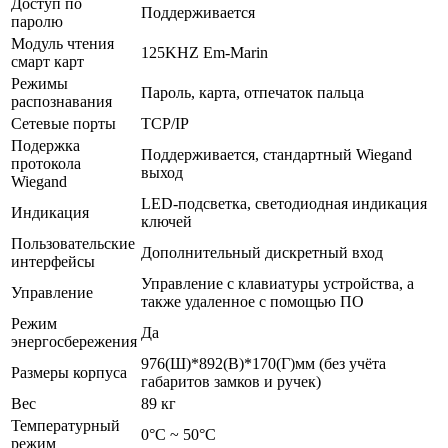
Доступ по
Поддерживается
паролю
Модуль чтения
125KHZ Em-Marin
смарт карт
Режимы
Пароль, карта, отпечаток пальца
распознавания
Сетевые порты
TCP/IP
Подержка
Поддерживается, стандартный Wiegand
протокола
выход
Wiegand
LED-подсветка, светодиодная индикация
Индикация
ключей
Пользовательские
Дополнительный дискретный вход
интерфейсы
Управление с клавиатуры устройства, а
Управление
также удаленное с помощью ПО
Режим
Да
энергосбережения
976(Ш)*892(В)*170(Г)мм (без учёта
Размеры корпуса
габаритов замков и ручек)
Вес
89 кг
Температурный
0°С ~ 50°С
режим