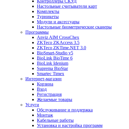
Контроллеры СКУД
Настольные считыватели карт
Комплекты
Турникеты
Модули и аксессуары
Настольные биометрические сканеры
Программы
Anviz AIM CrossChex
ZKTeco ZKAccess 3.5
ZKTeco ZKTime.NET 3.0
BioSmart-Studio v5
BioLink BioTime 6
BioLink Idenium
Suprema BioStar
Smartec Timex
Интернет-магазин
Корзина
Вход
Регистрация
Желаемые товары
Услуги
Обслуживание и поддержка
Монтаж
Кабельные работы
Установка и настройка программ