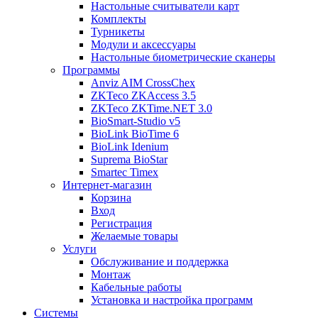
Настольные считыватели карт
Комплекты
Турникеты
Модули и аксессуары
Настольные биометрические сканеры
Программы
Anviz AIM CrossChex
ZKTeco ZKAccess 3.5
ZKTeco ZKTime.NET 3.0
BioSmart-Studio v5
BioLink BioTime 6
BioLink Idenium
Suprema BioStar
Smartec Timex
Интернет-магазин
Корзина
Вход
Регистрация
Желаемые товары
Услуги
Обслуживание и поддержка
Монтаж
Кабельные работы
Установка и настройка программ
Системы