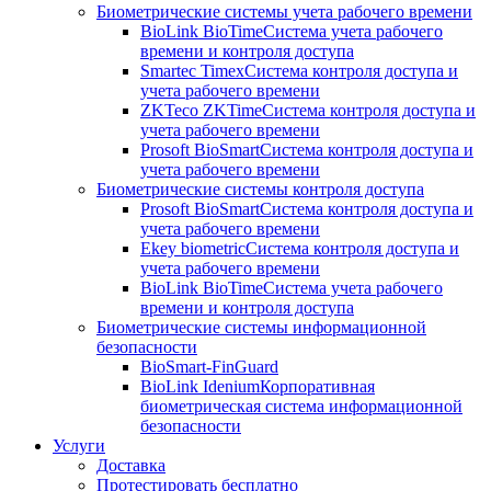
Биометрические системы учета рабочего времени
BioLink BioTime
Система учета рабочего
времени и контроля доступа
Smartec Timex
Система контроля доступа и
учета рабочего времени
ZKTeco ZKTime
Система контроля доступа и
учета рабочего времени
Prosoft BioSmart
Система контроля доступа и
учета рабочего времени
Биометрические системы контроля доступа
Prosoft BioSmart
Система контроля доступа и
учета рабочего времени
Ekey biometric
Система контроля доступа и
учета рабочего времени
BioLink BioTime
Система учета рабочего
времени и контроля доступа
Биометрические системы информационной
безопасности
BioSmart-FinGuard
BioLink Idenium
Корпоративная
биометрическая система информационной
безопасности
Услуги
Доставка
Протестировать бесплатно