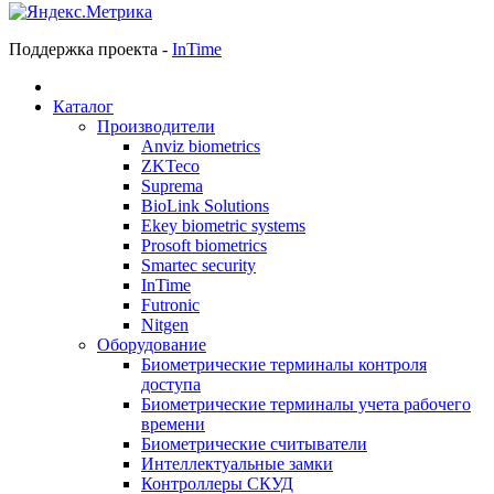
Поддержка проекта -
InTime
Каталог
Производители
Anviz biometrics
ZKTeco
Suprema
BioLink Solutions
Ekey biometric systems
Prosoft biometrics
Smartec security
InTime
Futronic
Nitgen
Оборудование
Биометрические терминалы контроля
доступа
Биометрические терминалы учета рабочего
времени
Биометрические считыватели
Интеллектуальные замки
Контроллеры СКУД